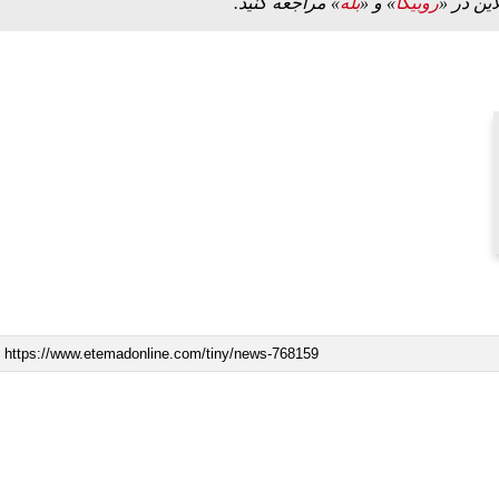
این در «
روبیکا
» و «
بله
» مراجعه کنید.
مز منوط به
ببینید| ویدئویی جدید از لحظه زلزله ۷.۱ ریشتری
"کوماموتو" ژاپن ۹ روز…
۱۶ مرداد ۱۴۰۵