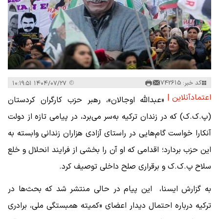
کد خبر: 742615
۱۴۰۴/۰۷/۲۷ ۱۰:۱۹:۵۱
اعتمادآنلاین |
«عبدالله اوجالان»، رهبر حزب کارگران کردستان
(پ.ک.ک) که در زندان ترکیه به‌سر می‌برد، در پیامی تازه از دولت
آنکارا خواست گام‌هایی در راستای آزادی هزاران زندانی وابسته به
این حزب بردارد؛ اقدامی که او آن را بخشی از فرایند انحلال و خلع
سلاح پ.ک.ک و برقراری صلح داخلی توصیف کرد.
به گزارش ایسنا، این پیام در حالی منتشر شد که بحث‌ها در
ترکیه درباره احتمال دیدار اعضای «کمیته همبستگی ملی، برادری