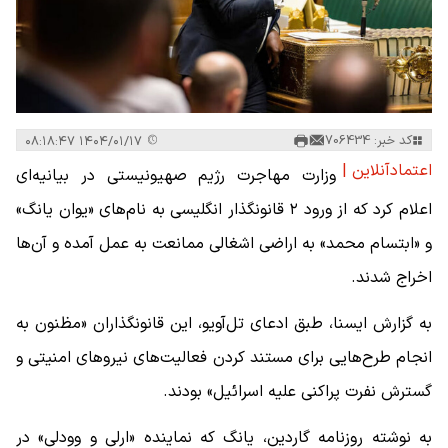
کد خبر: 706434
۱۴۰۴/۰۱/۱۷ ۰۸:۱۸:۴۷
اعتمادآنلاین |
وزارت مهاجرت رژیم صهیونیستی در بیانیه‌ای
اعلام کرد که از ورود ۲ قانونگذار انگلیسی به نام‌های «یوان یانگ»
و «ابتسام محمد» به اراضی اشغالی ممانعت به عمل آمده و آن‌ها
اخراج شدند.
به گزارش ایسنا، طبق ادعای تل‌آویو، این قانونگذاران «مظنون به
انجام طرح‌هایی برای مستند کردن فعالیت‌های نیروهای امنیتی و
گسترش نفرت پراکنی علیه اسرائیل» بودند.
به نوشته روزنامه گاردین، یانگ که نماینده «ارلی و وودلی» در