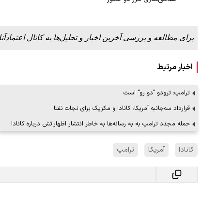
ببینید| لحظه بمباران خیابان فردوسی در جنگ ۴۰
برای مطالعه و بررسی آخرین اخبار و تحلیل‌ها به کانال اعتمادآنل
"کوماموتو" ژاپن ۹ روز…
۱۶ مرداد ۱۴۰۵
اخبار مرتبط
ترامپ: ترودو "دو رو" است
قرارداد سه‌جانبه آمریکا، کانادا و مکزیک برای نجات نفتا
حمله مجدد ترامپ به به رسانه‌ها به خاطر انتشار اظهاراتش درباره کانادا
کانادا
آمریکا
ترامپ