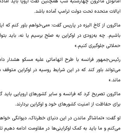
امانوئل ماکرون چهارشنبه شب همچنین گفت اروپا باید آماده ب
ایالات متحده تحت دولت ترامپ آماده باشد.
ببینید| لحظه بمباران خیابان فردوسی در جنگ ۴۰
اعتراض روزنامه اطلاعات از حملات به عا
ماکرون از کاخ الیزه در پاریس گفت: «می‌خواهم باور کنم که ایال
فردوسی‌پور / چرا می‌خواهید…
باشیم. چه به‌زودی در اوکراین به صلح برسیم یا نه، باید بتو
۱۲ مرداد ۱۴۰۵
حملاتی جلوگیری کنیم.»
رئیس‌جمهور فرانسه با طرح اتهاماتی علیه مسکو هشدار داد ک
می‌تواند باور کند که در این شرایط روسیه در اوکراین متوقف
ماند.»
ماکرون تصریح کرد که فرانسه و سایر کشورهای اروپایی باید گ
برای حفاظت از امنیت کشورهای خود و اوکراین بردارند.
او گفت: «تماشاگر ماندن در این دنیای خطرناک، دیوانگی خواهد
می‌کنم و ما باید به کمک اوکراینی‌ها در مقاومت ادامه دهیم تا