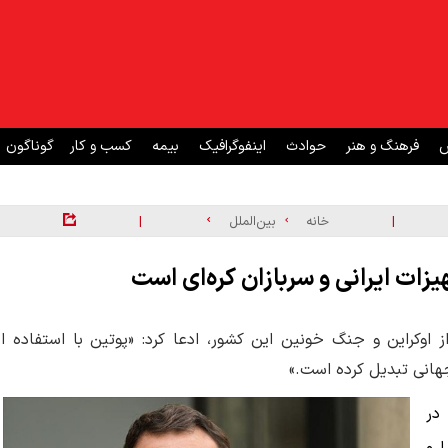
ش
فرهنگ و هنر
حوادث
اینفوگرافیک
بیمه
کسب و کار
گوناگون
|
|
خانه
بین‌الملل
زات ایرانی و سربازان کره‌ای است
اوکراین و جنگ خونین این کشور، ادعا کرد: «پوتین با استفاده از
جهانی تبدیل کرده است.»
در