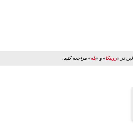
این در «
روبیکا
» و «
بله
» مراجعه کنید.