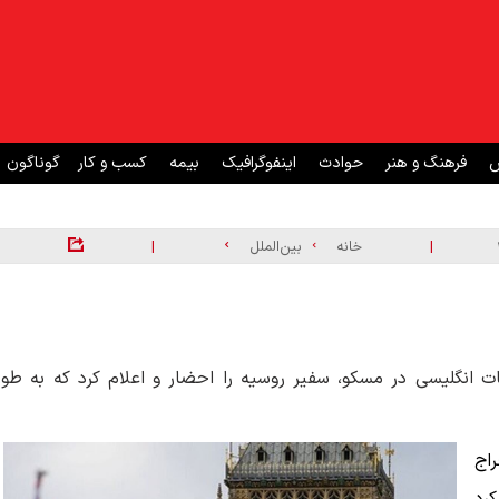
ش
فرهنگ و هنر
حوادث
اینفوگرافیک
بیمه
کسب و کار
گوناگون
|
|
خانه
بین‌الملل
ات انگلیسی در مسکو، سفیر روسیه را احضار و اعلام کرد که به طور
راج