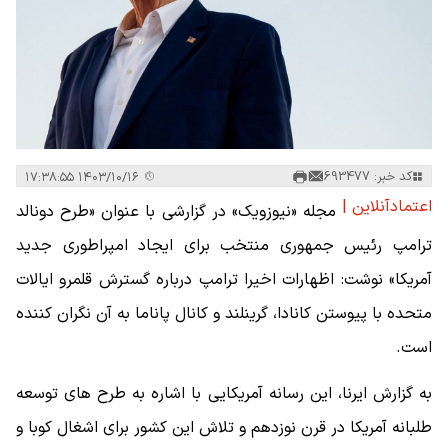
کد خبر: 693477
۱۴۰۳/۱۰/۱۶ ۱۷:۳۸:۵۵
اعتمادآنلاین |
مجله «نیوزویک» در گزارشی با عنوان «طرح دونالد
ترامپ رئیس جمهوری منتخب برای ایجاد امپراطوری جدید
آمریکا» نوشت: اظهارات اخیرا ترامپ درباره گسترش قلمرو ایالات
متحده با پیوستن کانادا، گرینلند و کانال پاناما به آن نگران کننده
است.
به گزارش ایرنا، این رسانه آمریکایی با اشاره به طرح های توسعه
طلبانه آمریکا در قرن نوزدهم و تلاش این کشور برای اشغال کوبا و