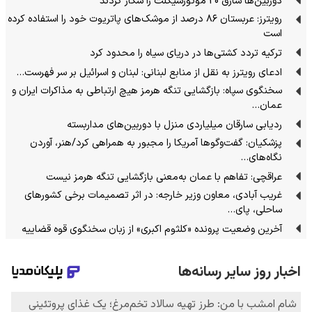
دوربین‌ها سارق 20 موتورسیکلت را شکار کردند
رویترز: عربستان ۸۶ درصد از موشک‌های پاتریوت خود را استفاده کرده
است
ترکیه تردد کشتی‌ها در دریای سیاه را محدود کرد
ادعای رویترز به نقل از منابع لبنانی: لبنان و اسرائیل بر سر فهرست…
سخنگوی سپاه: بازگشایی تنگه هرمز هیچ ارتباطی به مذاکرات ایران و
عمان…
ردیابی سارقان میلیاردی منزل با دوربین‌های مداربسته
پزشکیان: گفت‌وگوها آمریکا را مجبور به همراهی کرد/هنر، آوردن
نگاه‌های…
عراقچی: تفاهم با عمان به‌معنی بازگشایی تنگه هرمز نیست
غریب آبادی، معاون وزیر خارجه: در اثر تصمیمات برخی کشورهای
ساحلی، پای…
آخرین وضعیت پرونده «کلثوم اکبری» از زبان سخنگوی قوه قضاییه