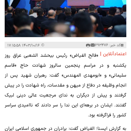
کد خبر: 693476
۱۴۰۳/۱۰/۱۶ ۱۷:۱۵:۵۸
اعتمادآنلاین |
«فالح الفیاض» رئیس بیحشد الشعبی عراق روز
یکشنبه و در مراسم پنجمین سالروز شهادت حاج «قاسم
سلیمانی» و «ابومهدی المهندس» گفت: رهبران شهید پس از
انجام وظیفه در دفاع از میهن و مقدسات، راه شهادت را در پیش
گرفتند و پیش از دیگران به ندای مرجعیت عالی دینی لبیک
گفتند. ایشان در برهه‌ای این ندا را سر دادند که ناامیدی سراسر
کشور را فراگرفته بود.
به گزارش ایسنا؛ الفیاض گفت: برادران در جمهوری اسلامی ایران