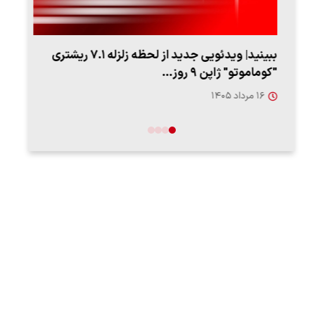
ببینید| ویدئویی جدید از لحظه زلزله ۷.۱ ریشتری
ببین
"کوماموتو" ژاپن ۹ روز…
رهب
۱۶ مرداد ۱۴۰۵
۱۴ مرد