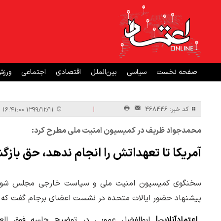
صفحه نخست
سیاسی
بین‌الملل
اقتصادی
اجتماعی
ورز
|
کد خبر: 468446
۱۳۹۹/۱۲/۱۱ ۱۶:۴۱:۰۰
محمدجواد ظریف در کمیسیون امنیت ملی مطرح کرد:
آمریکا تا تعهداتش را انجام ندهد، حق بازگش
سخنگوی کمیسیون امنیت ملی و سیاست خارجی مجلس شورای 
پیشنهاد حضور ایالات متحده در نشست اعضای برجام گفت که آمری
اعتمادآنلاین|
ابوالفضل عمویی در توضیح جلسه فوق العا