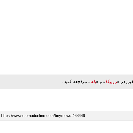
کنیم، اما
ببینید| لحظه بمباران خیابان فردوسی در جنگ ۴۰
روزه از زاویه جدید
۱۲ مرداد ۱۴۰۵
این در «
روبیکا
» و «
بله
» مراجعه کنید.