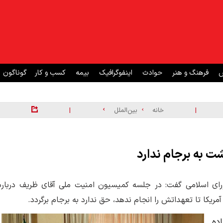
ش
فرهنگ و هنر
حوادث
اینفوگرافیک
بیمه
کسب و کار
گوناگون
|
|
خانه
بین‌الملل
ت به برجام ندارد
اسلامی گفت: در جلسه کمیسیون امنیت ملی آقای ظریف درباره
کا تا تعهداتش را انجام ندهد، حق ندارد به برجام برگردد.
ده