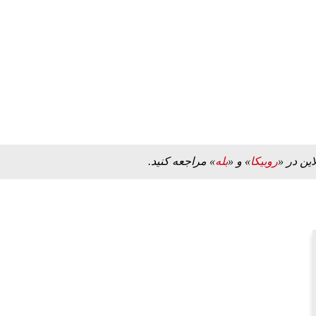
ببینید| لحظه بمباران خیابان فردوسی در جنگ ۴۰
ببینید| ویدئویی جدید از لحظه زلزله ۷.۱ ریشتری
"کوماموتو" ژاپن ۹ روز…
۱۶ مرداد ۱۴۰۵
این در «
روبیکا
» و «
بله
» مراجعه کنید.