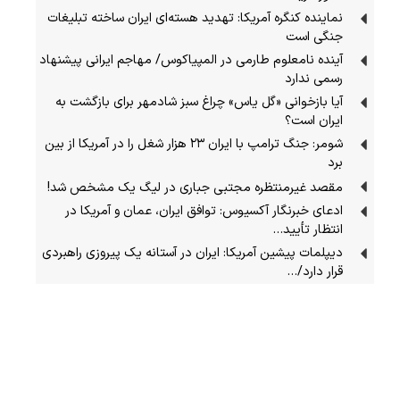
نماینده کنگره آمریکا: تهدید هسته‌ای ایران ساخته تبلیغات
جنگی است
آینده نامعلوم طارمی در المپیاکوس/ مهاجم ایرانی پیشنهاد
رسمی ندارد
آیا بازخوانی «گل یاس» چراغ سبز شادمهر برای بازگشت به
ایران است؟
شومر: جنگ ترامپ با ایران ۲۳ هزار شغل را در آمریکا از بین
برد
مقصد غیرمنتظره مجتبی جباری در لیگ یک مشخص شد!
ادعای خبرنگار آکسیوس: توافق ایران، عمان و آمریکا در
انتظار تأیید…
دیپلمات پیشین آمریکا: ایران در آستانه یک پیروزی راهبردی
قرار دارد/…