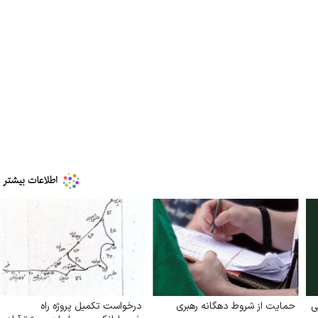
مز منوط به
ببینید| ویدئویی جدید از لحظه زلزله ۷.۱ ریشتری
"کوماموتو" ژاپن ۹ روز…
۱۶ مرداد ۱۴۰۵
ی
حمایت از شروط دهگانه رهبری
درخواست تکمیل پروژه راه