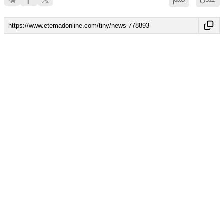
عمان
قشم