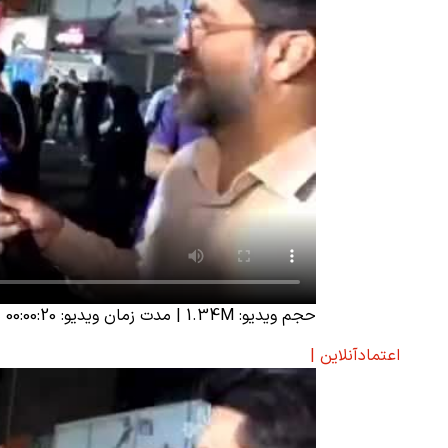
حجم ویدیو: 1.34M
|
مدت زمان ویدیو: 00:00:20
د
اعتمادآنلاین |