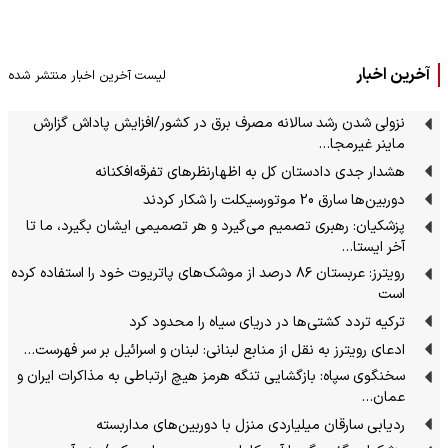
آخرین اخبار
لیست آخرین اخبار منتشر شده
نزولی شدن رشد سالانه مصرف برق در کشور/افزایش پاداش گزارش
ماینر غیرمجا…
هشدار جدی دادستان کل به اظهارنظرهای تفرقه‌افکنانه
دوربین‌ها سارق 20 موتورسیکلت را شکار کردند
پزشکیان: رهبری تصمیم می‌گیرد و هر تصمیمی ایشان بگیرد، ما تا
آخر ایستا…
رویترز: عربستان ۸۶ درصد از موشک‌های پاتریوت خود را استفاده کرده
است
ترکیه تردد کشتی‌ها در دریای سیاه را محدود کرد
ادعای رویترز به نقل از منابع لبنانی: لبنان و اسرائیل بر سر فهرست…
سخنگوی سپاه: بازگشایی تنگه هرمز هیچ ارتباطی به مذاکرات ایران و
عمان…
ردیابی سارقان میلیاردی منزل با دوربین‌های مداربسته