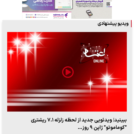
ویدیو پیشنهادی
ببینید| ویدئویی جدید از لحظه زلزله ۷.۱ ریشتری
"کوماموتو" ژاپن ۹ روز…