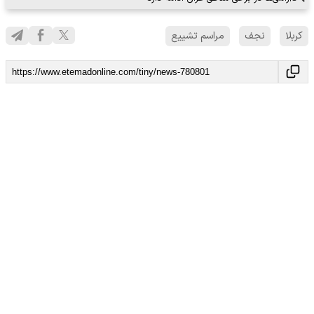
کربلا
نجف
مراسم تشییع