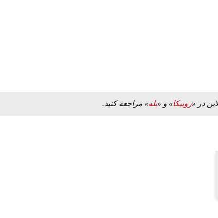
این در «
روبیکا
» و «
بله
» مراجعه کنید.