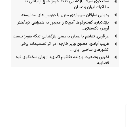
سخنگوی سپاه: بازگشایی تنگه هرمز هیچ ارتباطی به
مذاکرات ایران و عمان…
ردیابی سارقان میلیاردی منزل با دوربین‌های مداربسته
پزشکیان: گفت‌وگوها آمریکا را مجبور به همراهی کرد/هنر،
آوردن نگاه‌های…
عراقچی: تفاهم با عمان به‌معنی بازگشایی تنگه هرمز نیست
غریب آبادی، معاون وزیر خارجه: در اثر تصمیمات برخی
کشورهای ساحلی، پای…
آخرین وضعیت پرونده «کلثوم اکبری» از زبان سخنگوی قوه
قضاییه