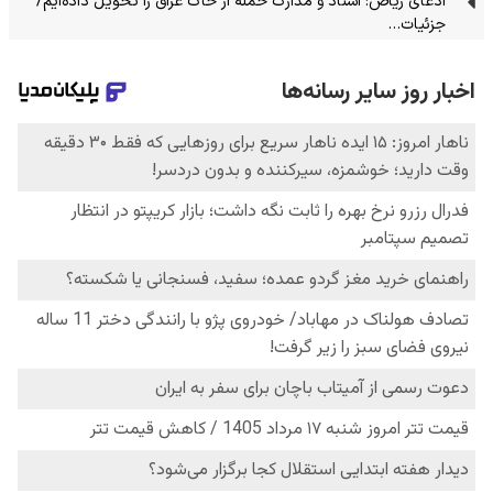
ادعای ریاض: اسناد و مدارک حمله از خاک عراق را تحویل داده‌ایم/
جزئیات…