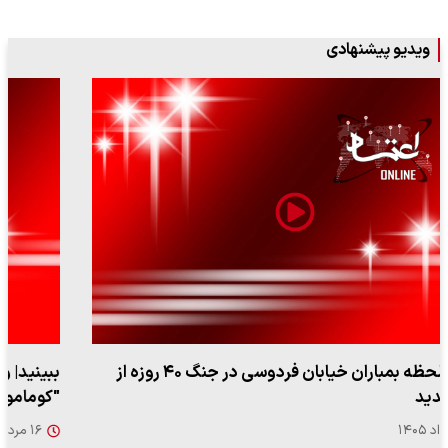
ویدیو پیشنهادی
ببینید| ویدئویی جدید از لحظه زلزله ۷.۱ ریشتری
"کوماموتو" ژاپن ۹ روز…
۱۶ مرداد ۱۴۰۵