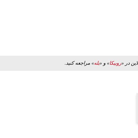
مز منوط به
ببینید| ویدئویی جدید از لحظه زلزله ۷.۱ ریشتری
"کوماموتو" ژاپن ۹ روز…
۱۶ مرداد ۱۴۰۵
این در «
روبیکا
» و «
بله
» مراجعه کنید.