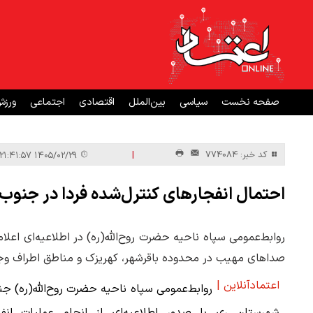
صفحه نخست
سیاسی
بین‌الملل
اقتصادی
اجتماعی
ورز
|
کد خبر: 774084
۱۴۰۵/۰۲/۲۹ ۲۱:۴۱:۵۷
احتمال انفجارهای کنترل‌شده فردا در جنوب 
روابط‌عمومی سپاه ناحیه حضرت روح‌الله(ره) در اطلاعیه‌ای اعلا
صداهای مهیب در محدوده باقرشهر، کهریزک و مناطق اطراف وجود
اعتمادآنلاین |
روابط‌عمومی سپاه ناحیه حضرت روح‌الله(ره) ج