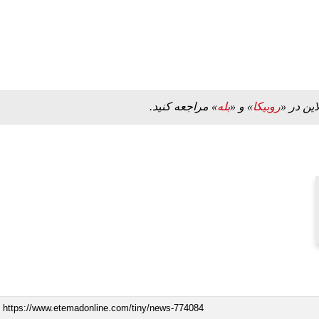
این در «
روبیکا
» و «
بله
» مراجعه کنید.