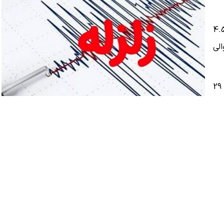
زارش مرکز لرزه نگاری کشوری این زلزله به بزرگی 4.5
الی
مرکز این زمین لرزه در 14 کیلومتری تسوج (آذربایجان شرقی)، 29