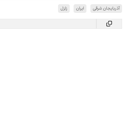
آذربایجان شرقی
ایران
زلزل
ببینید| لحظه بمباران خیابان فردوسی در جنگ ۴۰
"کوماموتو" ژاپن ۹ روز…
۱۶ مرداد ۱۴۰۵