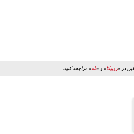
این در «
روبیکا
» و «
بله
» مراجعه کنید.