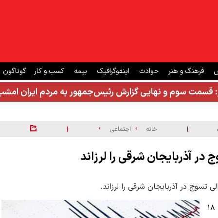
ش
فرهنگ و هنر
حوادث
اینفوگرافیک
بیمه
کسب و کار
گوناگون
: قسمت سوم و نهایی گزارش رئیس‌جمهور به مردم ایران ام
|
|
خانه
اجتماعی
زمین لرزه‌ای به بزرگی ۴.۵ ریشتر صبح جمعه ۱۸