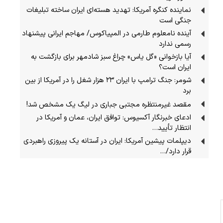
نماینده کنگره آمریکا: تهدید هسته‌ای ایران ساخته تبلیغات
جنگی است
آینده نامعلوم طارمی در المپیاکوس/ مهاجم ایرانی پیشنهاد
رسمی ندارد
آیا بازخوانی «گل یاس» چراغ سبز شادمهر برای بازگشت به
ایران است؟
شومر: جنگ ترامپ با ایران ۲۳ هزار شغل را در آمریکا از بین
برد
مقصد غیرمنتظره مجتبی جباری در لیگ یک مشخص شد!
ادعای خبرنگار آکسیوس: توافق ایران، عمان و آمریکا در
انتظار تأیید…
دیپلمات پیشین آمریکا: ایران در آستانه یک پیروزی راهبردی
قرار دارد/…