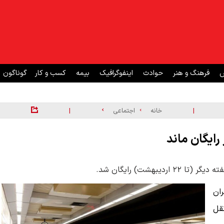
ش
فرهنگ و هنر
حوادث
اینفوگرافیک
بیمه
کسب و کار
گوناگون
|
|
خانه
اجتماعی
ایگان ماند
بهشت) رایگان شد.
ان
قل