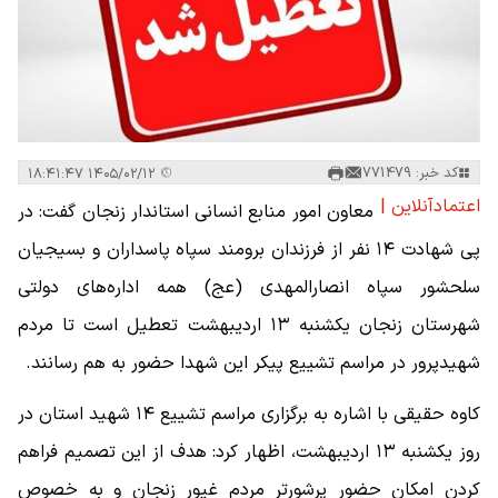
کد خبر: 771479
۱۴۰۵/۰۲/۱۲ ۱۸:۴۱:۴۷
اعتمادآنلاین |
معاون امور منابع انسانی استاندار زنجان گفت: در
پی شهادت ۱۴ نفر از فرزندان برومند سپاه پاسداران و بسیجیان
سلحشور سپاه انصارالمهدی (عج) همه اداره‌های دولتی
شهرستان زنجان یکشنبه ۱۳ اردیبهشت تعطیل است تا مردم
شهیدپرور در مراسم تشییع پیکر این شهدا حضور به هم رسانند.
کاوه حقیقی با اشاره به برگزاری مراسم تشییع ۱۴ شهید استان در
روز یکشنبه ۱۳ اردیبهشت، اظهار کرد: هدف از این تصمیم فراهم
کردن امکان حضور پرشورتر مردم غیور زنجان و به خصوص