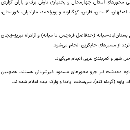
خی محورهای استان چهارمحال و بختیاری بارش برف و باران گزارش
، اصفهان، گلستان، فارس، کهگیلویه و بویراحمد، مازندران، خوزستان،
ان‌آباد–میانه (حدفاصل قره‌چمن تا میانه) و آزادراه تبریز–زنجان
تردد از مسیرهای جایگزین انجام می‌شود.
خل شهر و کمربندی غربی انجام می‌گیرد.
تاوه–دهدشت نیز جزو محورهای مسدود غیرشریانی هستند. همچنین
پاوه (گردنه تته)، سی‌سخت–پادنا و وازک–بلده اعلام شده‌اند.