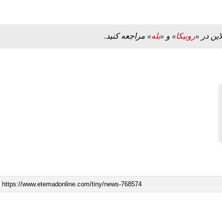
این در «
روبیکا
» و «
بله
» مراجعه کنید.
ببینید| ویدئویی جدید از لحظه زلزله ۷.۱ ریشتری
ببینید| روایت رئیس جمهور از لحظه حمله به بیت
رهبری
۱۴ مرداد ۱۴۰۵