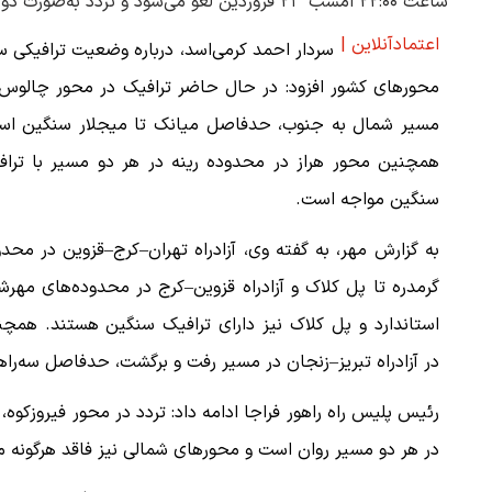
ساعت ۲۲:۰۰ امشب ۲۳ فروردین لغو می‌شود و تردد به‌صورت دوطرفه جریان خواهد داشت.
اعتمادآنلاین |
سردار احمد کرمی‌اسد، درباره وضعیت ترافیکی س
محورهای کشور افزود: در حال حاضر ترافیک در محور چالوس 
مسیر شمال به جنوب، حدفاصل میانک تا میجلار سنگین اس
همچنین محور هراز در محدوده رینه در هر دو مسیر با تراف
سنگین مواجه است.
به گزارش مهر، به گفته وی، آزادراه تهران–کرج–قزوین در محد
گرمدره تا پل کلاک و آزادراه قزوین–کرج در محدوده‌های مهرش
استاندارد و پل کلاک نیز دارای ترافیک سنگین هستند. همچن
در آزادراه تبریز–زنجان در مسیر رفت و برگشت، حدفاصل سه‌ر
رئیس پلیس راه راهور فراجا ادامه داد: تردد در محور فیروزکوه
در هر دو مسیر روان است و محورهای شمالی نیز فاقد هرگونه