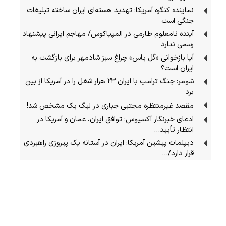
نماینده کنگره آمریکا: تهدید هسته‌ای ایران ساخته تبلیغات
جنگی است
آینده نامعلوم طارمی در المپیاکوس/ مهاجم ایرانی پیشنهاد
رسمی ندارد
آیا بازخوانی «گل یاس» چراغ سبز شادمهر برای بازگشت به
ایران است؟
شومر: جنگ ترامپ با ایران ۲۳ هزار شغل را در آمریکا از بین
برد
مقصد غیرمنتظره مجتبی جباری در لیگ یک مشخص شد!
ادعای خبرنگار آکسیوس: توافق ایران، عمان و آمریکا در
انتظار تأیید…
دیپلمات پیشین آمریکا: ایران در آستانه یک پیروزی راهبردی
قرار دارد/…