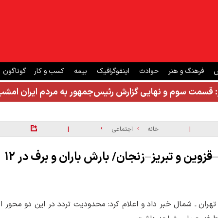
ش
فرهنگ و هنر
حوادث
اینفوگرافیک
بیمه
کسب و کار
گوناگون
: قسمت سوم و نهایی گزارش رئیس‌جمهور به مردم ایران ام
|
|
خانه
اجتماعی
ترافیک سنگین در چالوس، هراز، تهران–کرج–قزوین و تبریز–زنجان/ بارش باران و برف در ۱۲
تهران ـ شمال خبر داد و اعلام کرد: محدودیت تردد در این دو محور از