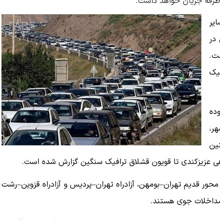
ایر
در
ت.
یک
وده
هر،
ین
اهی عزیزکندی تا قویون قشلاق ترافیک سنگین گزارش شده است.
، محور قدیم تهران–بومهن، آزادراه تهران–پردیس و آزادراه قزوین–رشت
 مداخلات جوی هستند.