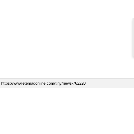
ببینید| ویدئویی جدید از لحظه زلزله ۷.۱ ریشتری
ببینید| روایت رئیس جمهور از لحظه حمله به بیت
رهبری
۱۴ مرداد ۱۴۰۵