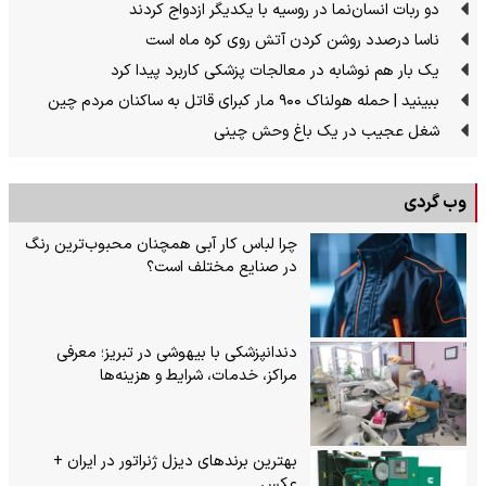
دو ربات انسان‌نما در روسیه با یکدیگر ازدواج کردند
ناسا درصدد روشن کردن آتش روی کره ماه است
یک بار هم نوشابه در معالجات پزشکی کاربرد پیدا کرد
ببینید | حمله هولناک ۹۰۰ مار کبرای قاتل به ساکنان مردم چین
شغل عجیب در یک باغ وحش چینی
وب گردی
چرا لباس کار آبی همچنان محبوب‌ترین رنگ
در صنایع مختلف است؟
دندانپزشکی با بیهوشی در تبریز؛ معرفی
مراکز، خدمات، شرایط و هزینه‌ها
بهترین برندهای دیزل ژنراتور در ایران +
عکس